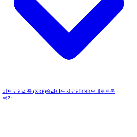
비트코인
리플 (XRP)
솔라나
도지코인
BNB
모네로
트론
국가