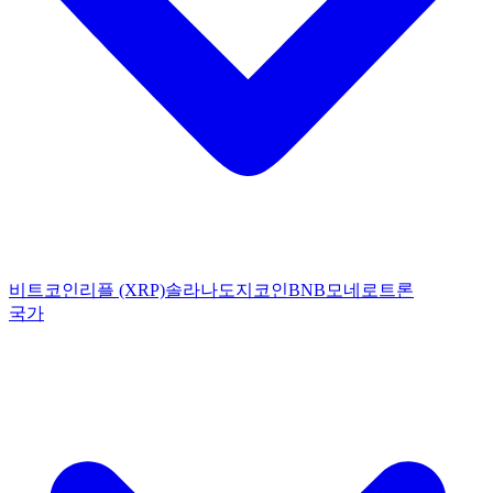
비트코인
리플 (XRP)
솔라나
도지코인
BNB
모네로
트론
국가