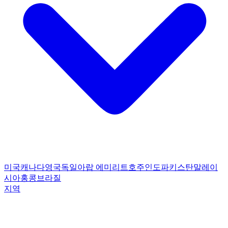
미국
캐나다
영국
독일
아랍 에미리트
호주
인도
파키스탄
말레이
시아
홍콩
브라질
지역