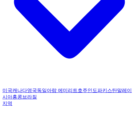
미국
캐나다
영국
독일
아랍 에미리트
호주
인도
파키스탄
말레이
시아
홍콩
브라질
지역