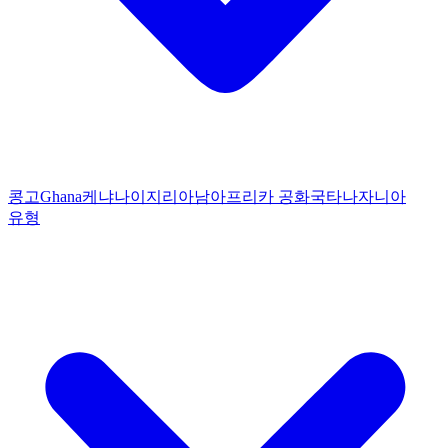
콩고
Ghana
케냐
나이지리아
남아프리카 공화국
타나자니아
유형