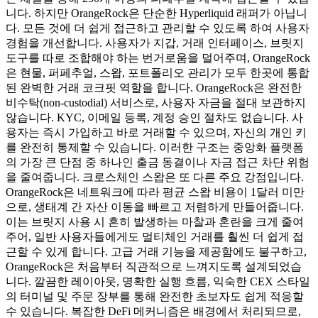
니다. 하지만 OrangeRock은 단순한 Hyperliquid 래퍼가 아닙니
다. 모든 것에 더 쉽게 접근하고 관리할 수 있도록 하여 사용자
경험을 개선합니다. 사용자가 지갑, 거래 인터페이스, 브릿지
도구를 따로 조합해야 하는 번거로움을 덜어주며, OrangeRock
은 현물, 퍼페추얼, 스왑, 포트폴리오 관리가 모두 한곳에 통합
된 완벽한 거래 코크핏 역할을 합니다. OrangeRock은 완전한
비수탁(non-custodial) 서비스로, 사용자 자금을 절대 보관하지
않습니다. KYC, 이메일 등록, 계정 승인 절차도 없습니다. 사
용자는 즉시 가입하고 바로 거래할 수 있으며, 자신의 개인 키
를 완전히 통제할 수 있습니다. 이러한 구조는 중앙화 플랫폼
의 가장 큰 단점 중 하나인 출금 동결이나 자금 접근 차단 위험
을 줄여줍니다. 크로스체인 스왑은 또 다른 주요 강점입니다.
OrangeRock은 네트워크에 따라 평균 스왑 비용이 1달러 미만
으로, 생태계 간 자산 이동을 빠르고 저렴하게 만들어줍니다.
이는 브릿지 사용 시 흔히 발생하는 마찰과 혼란을 크게 줄여
주어, 일반 사용자들에게도 멀티체인 거래를 훨씬 더 쉽게 접
근할 수 있게 합니다. 고급 거래 기능을 제공함에도 불구하고,
OrangeRock은 처음부터 직관적으로 느껴지도록 설계되었습
니다. 깔끔한 레이아웃, 명확한 실행 흐름, 익숙한 CEX 스타일
의 터미널 및 주문 장부를 통해 완전한 초보자도 쉽게 적응할
수 있습니다. 복잡한 DeFi 메커니즘은 배경에서 처리되므로,