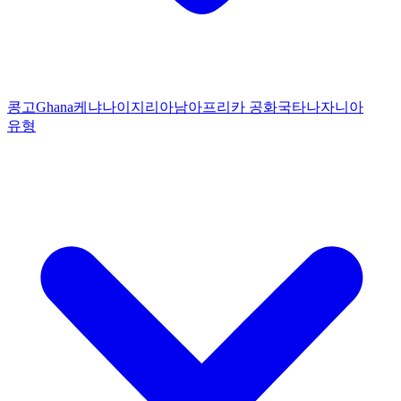
콩고
Ghana
케냐
나이지리아
남아프리카 공화국
타나자니아
유형