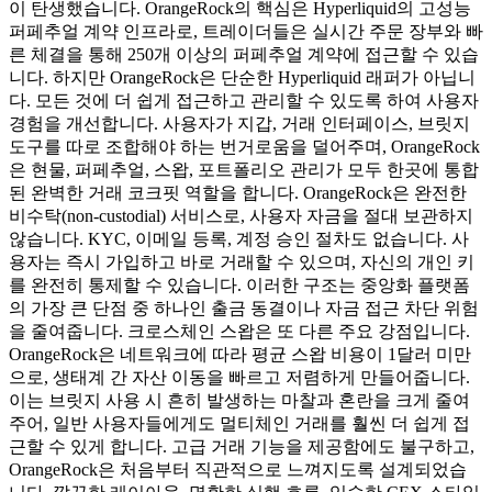
이 탄생했습니다. OrangeRock의 핵심은 Hyperliquid의 고성능
퍼페추얼 계약 인프라로, 트레이더들은 실시간 주문 장부와 빠
른 체결을 통해 250개 이상의 퍼페추얼 계약에 접근할 수 있습
니다. 하지만 OrangeRock은 단순한 Hyperliquid 래퍼가 아닙니
다. 모든 것에 더 쉽게 접근하고 관리할 수 있도록 하여 사용자
경험을 개선합니다. 사용자가 지갑, 거래 인터페이스, 브릿지
도구를 따로 조합해야 하는 번거로움을 덜어주며, OrangeRock
은 현물, 퍼페추얼, 스왑, 포트폴리오 관리가 모두 한곳에 통합
된 완벽한 거래 코크핏 역할을 합니다. OrangeRock은 완전한
비수탁(non-custodial) 서비스로, 사용자 자금을 절대 보관하지
않습니다. KYC, 이메일 등록, 계정 승인 절차도 없습니다. 사
용자는 즉시 가입하고 바로 거래할 수 있으며, 자신의 개인 키
를 완전히 통제할 수 있습니다. 이러한 구조는 중앙화 플랫폼
의 가장 큰 단점 중 하나인 출금 동결이나 자금 접근 차단 위험
을 줄여줍니다. 크로스체인 스왑은 또 다른 주요 강점입니다.
OrangeRock은 네트워크에 따라 평균 스왑 비용이 1달러 미만
으로, 생태계 간 자산 이동을 빠르고 저렴하게 만들어줍니다.
이는 브릿지 사용 시 흔히 발생하는 마찰과 혼란을 크게 줄여
주어, 일반 사용자들에게도 멀티체인 거래를 훨씬 더 쉽게 접
근할 수 있게 합니다. 고급 거래 기능을 제공함에도 불구하고,
OrangeRock은 처음부터 직관적으로 느껴지도록 설계되었습