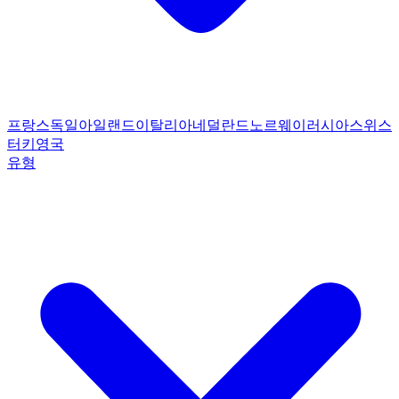
프랑스
독일
아일랜드
이탈리아
네덜란드
노르웨이
러시아
스위스
터키
영국
유형