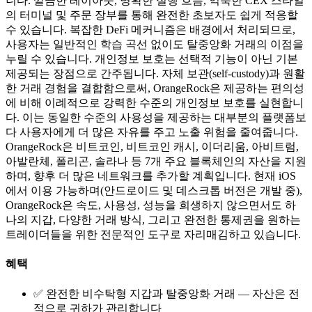
니다. 깔끔한 레이아웃, 명확한 실행 흐름, 익숙한 CEX 스타일
의 터미널 및 주문 장부를 통해 완전한 초보자도 쉽게 적응할
수 있습니다. 복잡한 DeFi 메커니즘은 배경에서 처리되므로,
사용자는 일반적인 학습 곡선 없이도 탈중앙화 거래의 이점을
누릴 수 있습니다. 개인정보 보호는 선택적 기능이 아닌 기본
제공되는 장점으로 간주됩니다. 자체 보관(self-custody)과 원활
한 거래 경험을 결합함으로써, OrangeRock은 제공하는 편의성
에 비해 이례적으로 강력한 수준의 개인정보 보호를 실현합니
다. 이는 동일한 수준의 사용성을 제공하는 대부분의 플랫폼보
다 사용자에게 더 많은 자유를 주고 노출 위험을 줄여줍니다.
OrangeRock은 비트코인, 비트코인 캐시, 이더리움, 아비트럼,
아발란체, 폴리곤, 솔라나 등 7개 주요 블록체인의 자산을 지원
하며, 향후 더 많은 네트워크를 추가할 계획입니다. 현재 iOS
에서 이용 가능하며(안드로이드 및 데스크톱 버전은 개발 중),
OrangeRock은 속도, 사용성, 성능을 희생하지 않으면서도 하
나의 지갑, 다양한 거래 방식, 그리고 완전한 통제권을 원하는
트레이더들을 위한 전문적인 도구로 자리매김하고 있습니다.
혜택
✅ 완전한 비수탁형 지갑과 탈중앙화 거래 — 자산은 전
적으로 귀하가 관리합니다