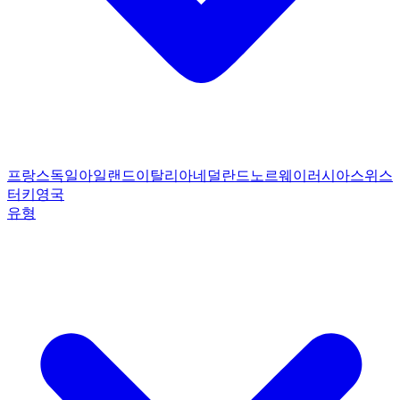
프랑스
독일
아일랜드
이탈리아
네덜란드
노르웨이
러시아
스위스
터키
영국
유형