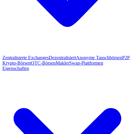
Zentralisierte Exchanges
Dezentralisiert
Anonyme Tauschbörsen
P2P
Krypto-Börsen
OTC-Börsen
Makler
Swap-Plattformen
Eigenschaften