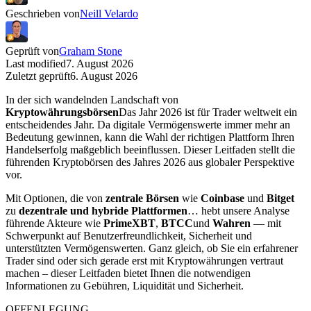
Geschrieben von
Neill Velardo
Geprüft von
Graham Stone
Last modified
7. August 2026
Zuletzt geprüft
6. August 2026
In der sich wandelnden Landschaft von
Kryptowährungsbörsen
Das Jahr 2026 ist für Trader weltweit ein
entscheidendes Jahr. Da digitale Vermögenswerte immer mehr an
Bedeutung gewinnen, kann die Wahl der richtigen Plattform Ihren
Handelserfolg maßgeblich beeinflussen. Dieser Leitfaden stellt die
führenden Kryptobörsen des Jahres 2026 aus globaler Perspektive
vor.
Mit Optionen, die von
zentrale Börsen
wie
Coinbase
und
Bitget
zu
dezentrale und hybride Plattformen
… hebt unsere Analyse
führende Akteure wie
PrimeXBT
,
BTCC
und
Wahren
— mit
Schwerpunkt auf Benutzerfreundlichkeit, Sicherheit und
unterstützten Vermögenswerten. Ganz gleich, ob Sie ein erfahrener
Trader sind oder sich gerade erst mit Kryptowährungen vertraut
machen – dieser Leitfaden bietet Ihnen die notwendigen
Informationen zu Gebühren, Liquidität und Sicherheit.
OFFENLEGUNG