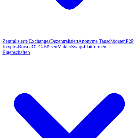
Zentralisierte Exchanges
Dezentralisiert
Anonyme Tauschbörsen
P2P
Krypto-Börsen
OTC-Börsen
Makler
Swap-Plattformen
Eigenschaften