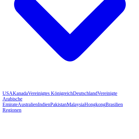
USA
Kanada
Vereinigtes Königreich
Deutschland
Vereinigte
Arabische
Emirate
Australien
Indien
Pakistan
Malaysia
Hongkong
Brasilien
Regionen