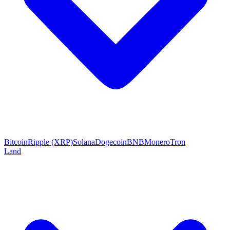
Bitcoin
Ripple (XRP)
Solana
Dogecoin
BNB
Monero
Tron
Land