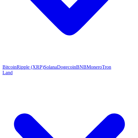
Bitcoin
Ripple (XRP)
Solana
Dogecoin
BNB
Monero
Tron
Land