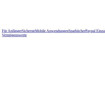
Für Anfänger
Sicherste
Mobile Anwendungen
Sparbücher
Paypal Einza
Vermögenswerte