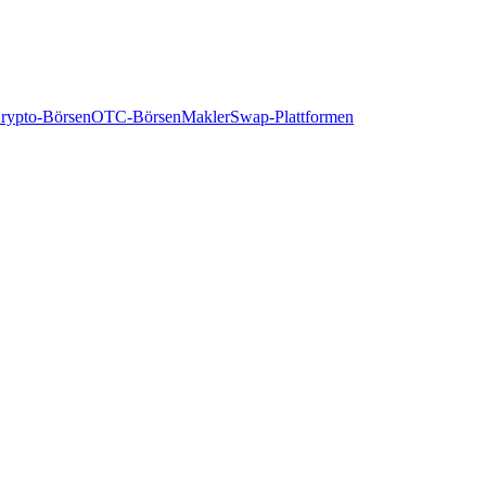
rypto-Börsen
OTC-Börsen
Makler
Swap-Plattformen