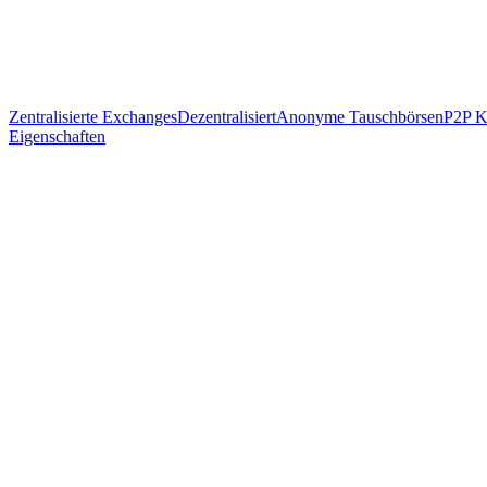
Zentralisierte Exchanges
Dezentralisiert
Anonyme Tauschbörsen
P2P K
Eigenschaften