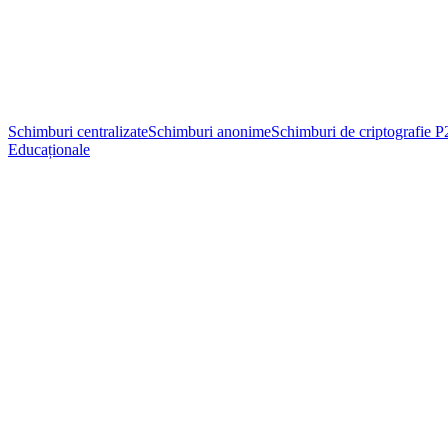
Schimburi centralizate
Schimburi anonime
Schimburi de criptografie P
Educaționale