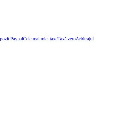
pozit Paypal
Cele mai mici taxe
Taxă zero
Arbitrajul