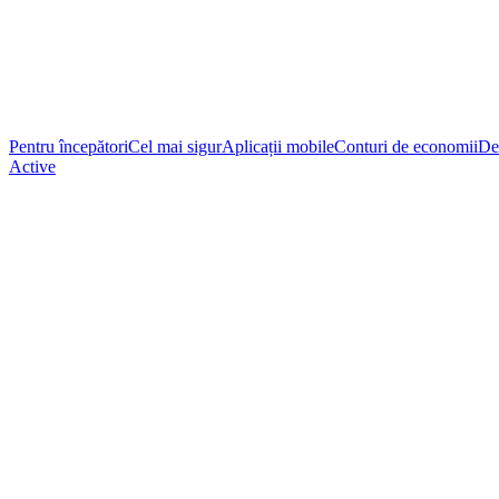
Pentru începători
Cel mai sigur
Aplicații mobile
Conturi de economii
De
Active