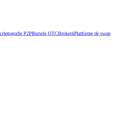
criptografie P2P
Bursele OTC
Brokerii
Platforme de swap