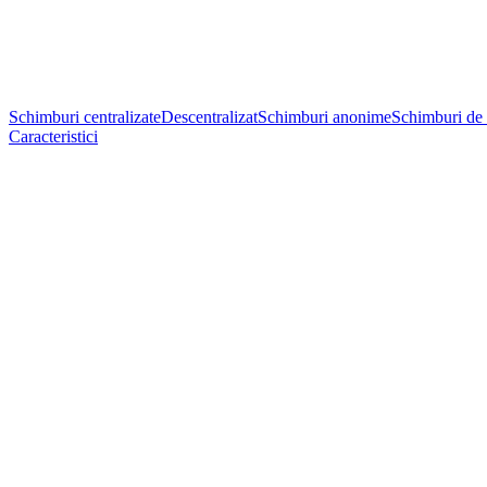
Schimburi centralizate
Descentralizat
Schimburi anonime
Schimburi de 
Caracteristici