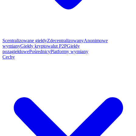
Scentralizowane giełdy
Zdecentralizowany
Anonimowe
wymiany
Giełdy kryptowalut P2P
Giełdy
pozagiełdowe
Pośrednicy
Platformy wymiany
Cechy