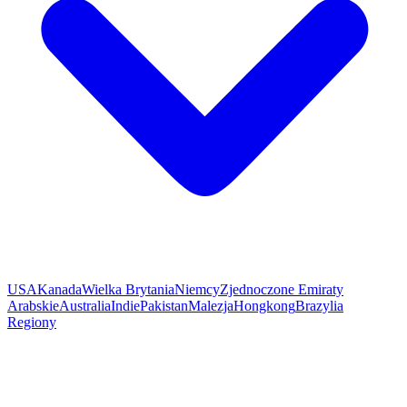
USA
Kanada
Wielka Brytania
Niemcy
Zjednoczone Emiraty
Arabskie
Australia
Indie
Pakistan
Malezja
Hongkong
Brazylia
Regiony