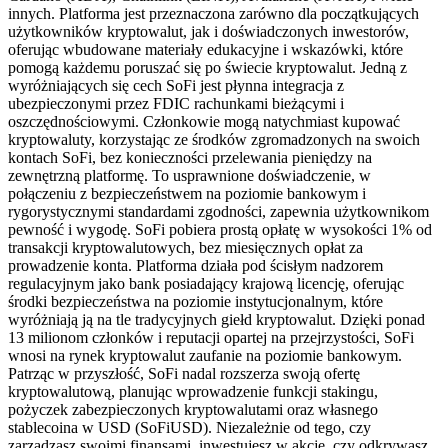
innych. Platforma jest przeznaczona zarówno dla początkujących
użytkowników kryptowalut, jak i doświadczonych inwestorów,
oferując wbudowane materiały edukacyjne i wskazówki, które
pomogą każdemu poruszać się po świecie kryptowalut. Jedną z
wyróżniających się cech SoFi jest płynna integracja z
ubezpieczonymi przez FDIC rachunkami bieżącymi i
oszczędnościowymi. Członkowie mogą natychmiast kupować
kryptowaluty, korzystając ze środków zgromadzonych na swoich
kontach SoFi, bez konieczności przelewania pieniędzy na
zewnętrzną platformę. To usprawnione doświadczenie, w
połączeniu z bezpieczeństwem na poziomie bankowym i
rygorystycznymi standardami zgodności, zapewnia użytkownikom
pewność i wygodę. SoFi pobiera prostą opłatę w wysokości 1% od
transakcji kryptowalutowych, bez miesięcznych opłat za
prowadzenie konta. Platforma działa pod ścisłym nadzorem
regulacyjnym jako bank posiadający krajową licencję, oferując
środki bezpieczeństwa na poziomie instytucjonalnym, które
wyróżniają ją na tle tradycyjnych giełd kryptowalut. Dzięki ponad
13 milionom członków i reputacji opartej na przejrzystości, SoFi
wnosi na rynek kryptowalut zaufanie na poziomie bankowym.
Patrząc w przyszłość, SoFi nadal rozszerza swoją ofertę
kryptowalutową, planując wprowadzenie funkcji stakingu,
pożyczek zabezpieczonych kryptowalutami oraz własnego
stablecoina w USD (SoFiUSD). Niezależnie od tego, czy
zarządzasz swoimi finansami, inwestujesz w akcje, czy odkrywasz