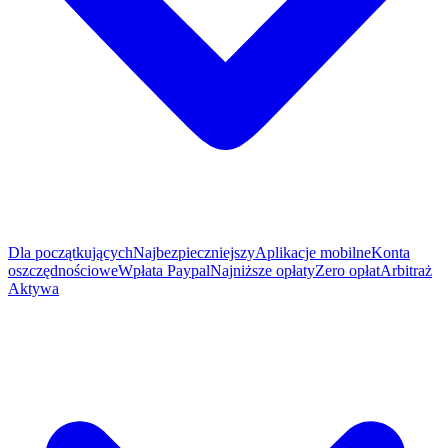
Dla początkujących
Najbezpieczniejszy
Aplikacje mobilne
Konta
oszczędnościowe
Wpłata Paypal
Najniższe opłaty
Zero opłat
Arbitraż
Aktywa