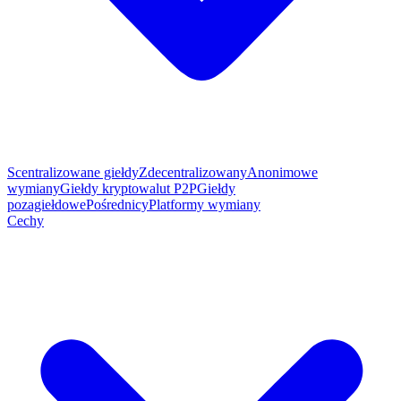
Scentralizowane giełdy
Zdecentralizowany
Anonimowe
wymiany
Giełdy kryptowalut P2P
Giełdy
pozagiełdowe
Pośrednicy
Platformy wymiany
Cechy