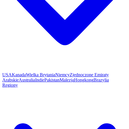
USA
Kanada
Wielka Brytania
Niemcy
Zjednoczone Emiraty
Arabskie
Australia
Indie
Pakistan
Malezja
Hongkong
Brazylia
Regiony