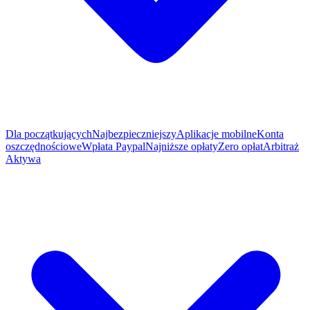
Dla początkujących
Najbezpieczniejszy
Aplikacje mobilne
Konta
oszczędnościowe
Wpłata Paypal
Najniższe opłaty
Zero opłat
Arbitraż
Aktywa