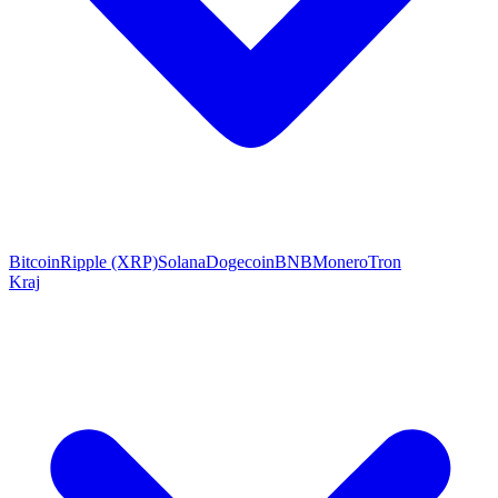
Bitcoin
Ripple (XRP)
Solana
Dogecoin
BNB
Monero
Tron
Kraj