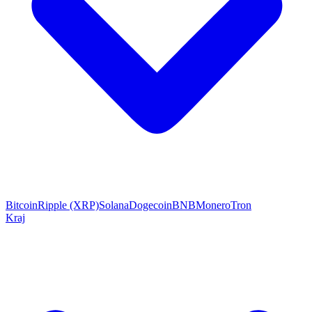
Bitcoin
Ripple (XRP)
Solana
Dogecoin
BNB
Monero
Tron
Kraj