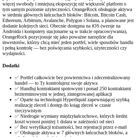
więcej swobody i mniejszą ekspozycję niż większość platform o
tym samym poziomie użyteczności. OrangeRock obsługuje aktywa
w siedmiu głównych łańcuchach bloków: Bitcoin, Bitcoin Cash,
Ethereum, Arbitrum, Avalanche, Polygon i Solana, a planowane jest
dodanie kolejnych sieci. Obecnie dostępna na iOS (wersje na
Androida i komputery stacjonarne są w trakcie opracowywania),
OrangeRock pozycjonuje się jako poważne narzędzie dla
inwestorów, którzy chcą mieć jeden portfel, wiele sposobów handlu
i pełną kontrolę — bez poświęcania szybkości, użyteczności czy
wydajności.
Dodatki
✅ Portfel całkowicie bez powiernictwa i zdecentralizowany
handel — to Ty kontrolujesz swoje aktywa
✅ Handluj kontraktami spotowymi i ponad 250 kontraktami
bezterminowymi w jednej, zintegrowanej aplikacji
✅ Oparte na technologii Hyperliquid zapewniającej szybką
realizację zleceń i dostęp do ksiąg zleceń w czasie
rzeczywistym
✅ Niedrogie wymiany międzyłańcuchowe, których średni
koszt wynosi poniżej 1 dolara w zależności od sieci
✅ Bez weryfikacji tożsamości, bez rejestracji przez e-mail
✅ Obsługuje aktywa w 7 głównych łańcuchach bloków, a