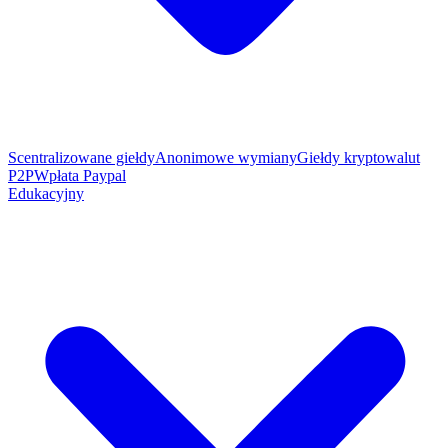
Scentralizowane giełdy
Anonimowe wymiany
Giełdy kryptowalut
P2P
Wpłata Paypal
Edukacyjny