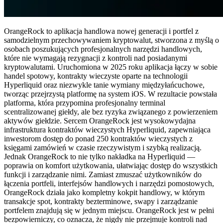
OrangeRock to aplikacja handlowa nowej generacji i portfel z
samodzielnym przechowywaniem kryptowalut, stworzona z myślą o
osobach poszukujących profesjonalnych narzędzi handlowych,
które nie wymagają rezygnacji z kontroli nad posiadanymi
kryptowalutami. Uruchomiona w 2025 roku aplikacja łączy w sobie
handel spotowy, kontrakty wieczyste oparte na technologii
Hyperliquid oraz niezwykle tanie wymiany międzyłańcuchowe,
tworząc przejrzystą platformę na system iOS. W rezultacie powstała
platforma, która przypomina profesjonalny terminal
scentralizowanej giełdy, ale bez ryzyka związanego z powierzeniem
aktywów giełdzie. Sercem OrangeRock jest wysokowydajna
infrastruktura kontraktów wieczystych Hyperliquid, zapewniająca
inwestorom dostęp do ponad 250 kontraktów wieczystych z
księgami zamówień w czasie rzeczywistym i szybką realizacją.
Jednak OrangeRock to nie tylko nakładka na Hyperliquid —
poprawia on komfort użytkowania, ułatwiając dostęp do wszystkich
funkcji i zarządzanie nimi. Zamiast zmuszać użytkowników do
łączenia portfeli, interfejsów handlowych i narzędzi pomostowych,
OrangeRock działa jako kompletny kokpit handlowy, w którym
transakcje spot, kontrakty bezterminowe, swapy i zarządzanie
portfelem znajdują się w jednym miejscu. OrangeRock jest w pełni
bezpowierniczy, co oznacza, że nigdy nie przejmuje kontroli nad