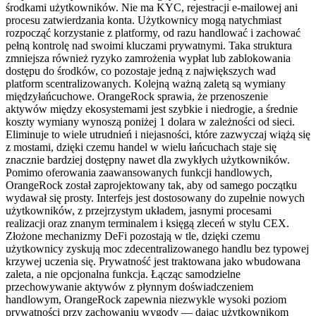
środkami użytkowników. Nie ma KYC, rejestracji e-mailowej ani
procesu zatwierdzania konta. Użytkownicy mogą natychmiast
rozpocząć korzystanie z platformy, od razu handlować i zachować
pełną kontrolę nad swoimi kluczami prywatnymi. Taka struktura
zmniejsza również ryzyko zamrożenia wypłat lub zablokowania
dostępu do środków, co pozostaje jedną z największych wad
platform scentralizowanych. Kolejną ważną zaletą są wymiany
międzyłańcuchowe. OrangeRock sprawia, że przenoszenie
aktywów między ekosystemami jest szybkie i niedrogie, a średnie
koszty wymiany wynoszą poniżej 1 dolara w zależności od sieci.
Eliminuje to wiele utrudnień i niejasności, które zazwyczaj wiążą się
z mostami, dzięki czemu handel w wielu łańcuchach staje się
znacznie bardziej dostępny nawet dla zwykłych użytkowników.
Pomimo oferowania zaawansowanych funkcji handlowych,
OrangeRock został zaprojektowany tak, aby od samego początku
wydawał się prosty. Interfejs jest dostosowany do zupełnie nowych
użytkowników, z przejrzystym układem, jasnymi procesami
realizacji oraz znanym terminalem i księgą zleceń w stylu CEX.
Złożone mechanizmy DeFi pozostają w tle, dzięki czemu
użytkownicy zyskują moc zdecentralizowanego handlu bez typowej
krzywej uczenia się. Prywatność jest traktowana jako wbudowana
zaleta, a nie opcjonalna funkcja. Łącząc samodzielne
przechowywanie aktywów z płynnym doświadczeniem
handlowym, OrangeRock zapewnia niezwykle wysoki poziom
prywatności przy zachowaniu wygody — dając użytkownikom