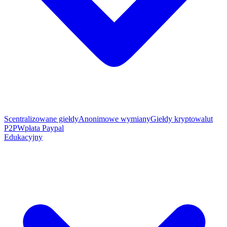
Scentralizowane giełdy
Anonimowe wymiany
Giełdy kryptowalut
P2P
Wpłata Paypal
Edukacyjny