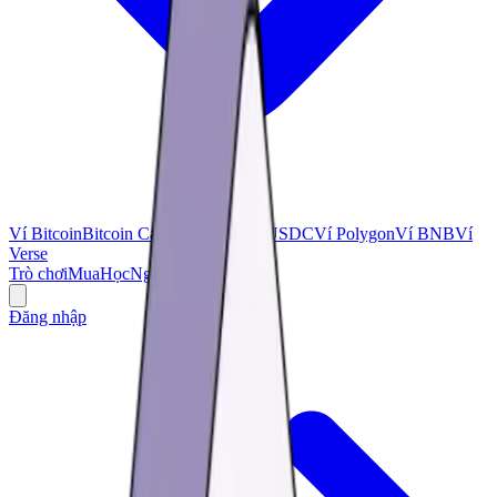
Ví Bitcoin
Bitcoin Cash
Ví USDT
Ví USDC
Ví Polygon
Ví BNB
Ví
Verse
Trò chơi
Mua
Học
Nghiên cứu
Ưu đãi
Đăng nhập