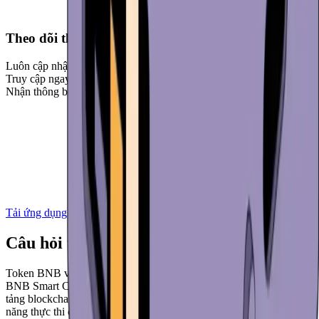
Theo dõi thị trường
Luôn cập nhật thông tin với dữ liệu thị trường theo thời gian thực.
Truy cập ngay trong ứng dụng để theo dõi những tin tức quan trọng.
Nhận thông báo khi thị trường có biến động.
Tải ứng dụng về
Câu hỏi thường gặp
Token BNB và BNB Smart Chain là gì?
BNB Smart Chain, trước đây là Binance Smart Chain, là một nền
tảng blockchain tương thích với Máy ảo Ethereum (EVM), có khả
năng thực thi các hợp đồng thông minh đa năng. Đây là lớp nền