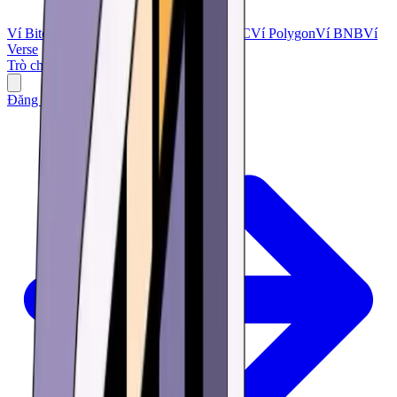
Ví Bitcoin
Bitcoin Cash
Ví USDT
Ví USDC
Ví Polygon
Ví BNB
Ví
Verse
Trò chơi
Mua
Học
Nghiên cứu
Ưu đãi
Đăng nhập