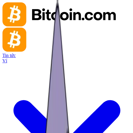
Tin tức
Ví