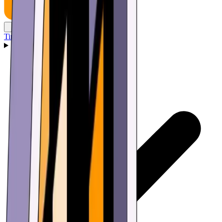
Tin tức
Ví