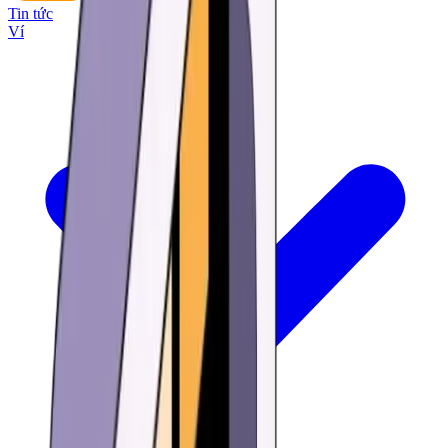
Tin tức
Ví