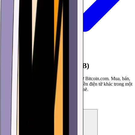
Ví BNB Smart Chain (BNB)
Tải xuống Ví BNB Smart Chain (BNB) từ Bitcoin.com. Mua, bán,
giao dịch và sử dụng BNB cùng các loại tiền điện tử khác trong một
ứng dụng an toàn, đơn giản nhưng mạnh mẽ.