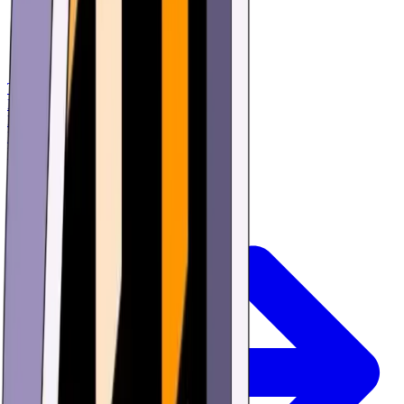
Trò chơi
Mua
Học
Nghiên cứu
Ưu đãi
Đăng nhập