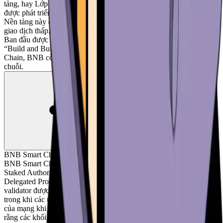
tảng, hay Lớp 1 (L1), thuộc hệ sinh thái blockchain BNB Chain
được phát triển với sự hỗ trợ của sàn giao dịch tiền điện tử Binance.
Nền tảng này được biết đến với thời gian giao dịch nhanh và chi phí
giao dịch thấp. Token BNB là “nhiên liệu” cho BNB Smart Chain.
Ban đầu được gọi là Binance Coin, BNB đã được đổi tên thành
“Build and Build”. Ngoài vai trò là token gas của BNB Smart
Chain, BNB còn mang lại cho người nắm giữ quyền quản trị trên
chuỗi.
BNB Smart Chain hoạt động như thế nào?
BNB Smart Chain hoạt động dựa trên cơ chế đồng thuận Proof of
Staked Authority (PoSA), kết hợp các đặc điểm của cơ chế
Delegated Proof of Stake (DPoS) và Proof of Authority (PoA). Các
validator được lựa chọn thông qua cơ chế quản trị dựa trên staking,
trong khi các ứng viên đóng vai trò dự phòng để duy trì chức năng
của mạng khi mạng gặp áp lực. Cách tiếp cận kết hợp này đảm bảo
rằng các khối được tạo ra bởi một nhóm validator hạn chế, từ đó