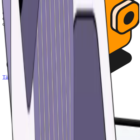
toàn đến mức không ai có thể truy cập được ngoài bạn – ngay cả
chúng tôi cũng không thể. Bảo vệ tài sản của bạn bằng mã PIN và
các tính năng bảo mật sinh trắc học. Tự động sao lưu tất cả các ví
của bạn và khôi phục quyền truy cập chỉ bằng một mật khẩu tùy
chỉnh duy nhất.
Tải ứng dụng về