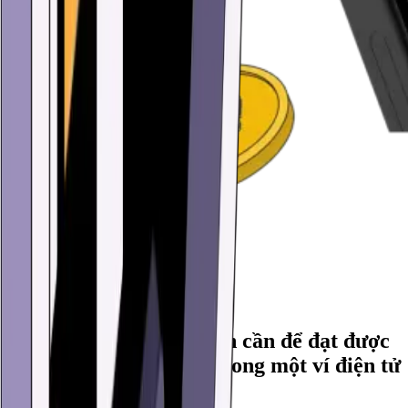
Đã tạo 86.723.000 ví
Hãy tạo ngay cho mình một cái
Tất cả các tính năng bạn cần để đạt được
tự do tài chính đều có trong một ví điện tử
duy nhất