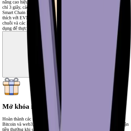
nâng cao hiệu quả và tính phi tập trung. Với thời gian tạo khối ngắn
chỉ 3 giây, các giao dịch có thể được xác nhận nhanh chóng. BNB
Smart Chain hỗ trợ các hợp đồng thông minh và giao thức tương
thích với EVM, tạo điều kiện thuận lợi cho việc chuyển giao xuyên
chuỗi và các hình thức giao tiếp khác. Token gốc, BNB, được sử
dụng để thực thi hợp đồng thông minh và staking.
Mở khóa những phần thưởng lớn
Hoàn thành các nhiệm vụ để tìm hiểu sâu hơn về hệ sinh thái
Bitcoin và web3, đồng thời mở khóa thêm nhiều phần thưởng. Nhận
tiền thưởng khi sử dụng ví của bạn hoặc giới thiệu bạn bè.