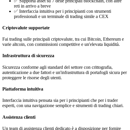
✅ Supporta asset su 7 delle principali blockchain, con altre
reti in arrivo a breve
✅ Interfaccia intuitiva per i principianti con strumenti
professionali e un terminale di trading simile a CEX
Criptovalute supportate
Fai trading sulle principali criptovalute, tra cui Bitcoin, Ethereum e
varie altcoin, con commissioni competitive e un'elevata liquidità.
Infrastruttura di sicurezza
Sicurezza conforme agli standard del settore con crittografia,
autenticazione a due fattori e un'infrastruttura di portafogli sicura per
proteggere le risorse degli utenti.
Piattaforma intuitiva
Interfaccia intuitiva pensata sia per i principianti che per i trader
esperti, con una navigazione semplice e strumenti di trading chiari.
Assistenza clienti
Un team di assistenza clienti dedicato è a disposizione per fornire