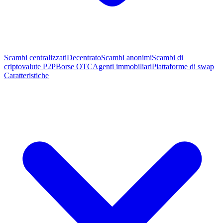
Scambi centralizzati
Decentrato
Scambi anonimi
Scambi di
criptovalute P2P
Borse OTC
Agenti immobiliari
Piattaforme di swap
Caratteristiche