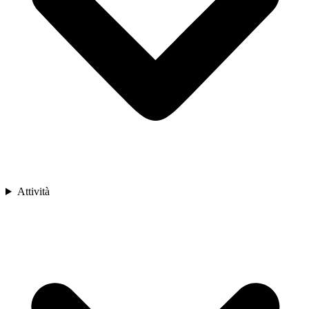
Attività