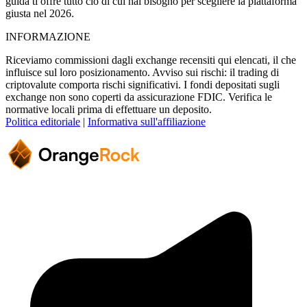
guida ti offre tutto ciò di cui hai bisogno per scegliere la piattaforma
giusta nel 2026.
INFORMAZIONE
Riceviamo commissioni dagli exchange recensiti qui elencati, il che
influisce sul loro posizionamento. Avviso sui rischi: il trading di
criptovalute comporta rischi significativi. I fondi depositati sugli
exchange non sono coperti da assicurazione FDIC. Verifica le
normative locali prima di effettuare un deposito.
Politica editoriale
|
Informativa sull'affiliazione