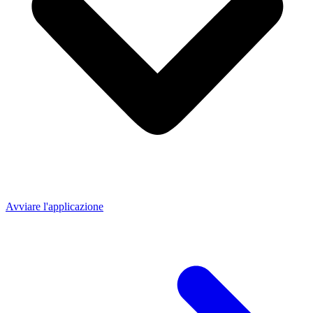
Avviare l'applicazione