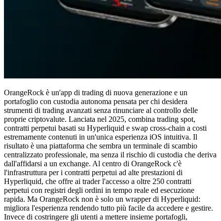
OrangeRock è un'app di trading di nuova generazione e un
portafoglio con custodia autonoma pensata per chi desidera
strumenti di trading avanzati senza rinunciare al controllo delle
proprie criptovalute. Lanciata nel 2025, combina trading spot,
contratti perpetui basati su Hyperliquid e swap cross-chain a costi
estremamente contenuti in un'unica esperienza iOS intuitiva. Il
risultato è una piattaforma che sembra un terminale di scambio
centralizzato professionale, ma senza il rischio di custodia che deriva
dall'affidarsi a un exchange. Al centro di OrangeRock c'è
l'infrastruttura per i contratti perpetui ad alte prestazioni di
Hyperliquid, che offre ai trader l'accesso a oltre 250 contratti
perpetui con registri degli ordini in tempo reale ed esecuzione
rapida. Ma OrangeRock non è solo un wrapper di Hyperliquid:
migliora l'esperienza rendendo tutto più facile da accedere e gestire.
Invece di costringere gli utenti a mettere insieme portafogli,