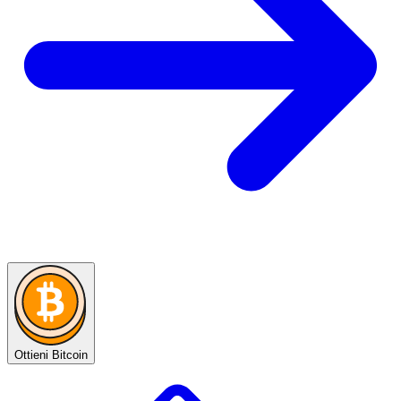
Ottieni Bitcoin