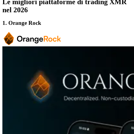
Le migliori piattaforme di trading XMR
nel 2026
1. Orange Rock