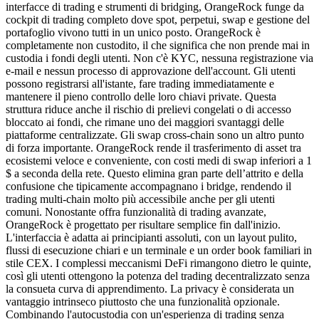
interfacce di trading e strumenti di bridging, OrangeRock funge da
cockpit di trading completo dove spot, perpetui, swap e gestione del
portafoglio vivono tutti in un unico posto. OrangeRock è
completamente non custodito, il che significa che non prende mai in
custodia i fondi degli utenti. Non c'è KYC, nessuna registrazione via
e-mail e nessun processo di approvazione dell'account. Gli utenti
possono registrarsi all'istante, fare trading immediatamente e
mantenere il pieno controllo delle loro chiavi private. Questa
struttura riduce anche il rischio di prelievi congelati o di accesso
bloccato ai fondi, che rimane uno dei maggiori svantaggi delle
piattaforme centralizzate. Gli swap cross-chain sono un altro punto
di forza importante. OrangeRock rende il trasferimento di asset tra
ecosistemi veloce e conveniente, con costi medi di swap inferiori a 1
$ a seconda della rete. Questo elimina gran parte dell’attrito e della
confusione che tipicamente accompagnano i bridge, rendendo il
trading multi-chain molto più accessibile anche per gli utenti
comuni. Nonostante offra funzionalità di trading avanzate,
OrangeRock è progettato per risultare semplice fin dall'inizio.
L'interfaccia è adatta ai principianti assoluti, con un layout pulito,
flussi di esecuzione chiari e un terminale e un order book familiari in
stile CEX. I complessi meccanismi DeFi rimangono dietro le quinte,
così gli utenti ottengono la potenza del trading decentralizzato senza
la consueta curva di apprendimento. La privacy è considerata un
vantaggio intrinseco piuttosto che una funzionalità opzionale.
Combinando l'autocustodia con un'esperienza di trading senza